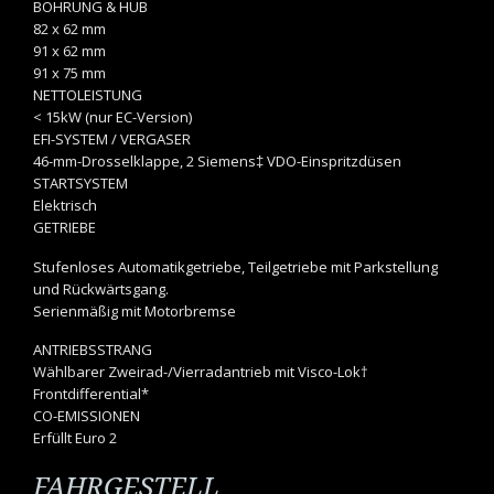
BOHRUNG & HUB
82 x 62 mm
91 x 62 mm
91 x 75 mm
NETTOLEISTUNG
< 15kW (nur EC-Version)
EFI-SYSTEM / VERGASER
46-mm-Drosselklappe, 2 Siemens‡ VDO-Einspritzdüsen
STARTSYSTEM
Elektrisch
GETRIEBE
Stufenloses Automatikgetriebe, Teilgetriebe mit Parkstellung
und Rückwärtsgang.
Serienmäßig mit Motorbremse
ANTRIEBSSTRANG
Wählbarer Zweirad-/Vierradantrieb mit Visco-Lok†
Frontdifferential*
CO-EMISSIONEN
Erfüllt Euro 2
FAHRGESTELL