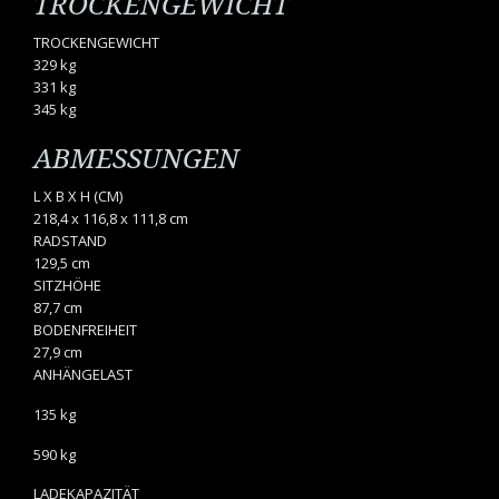
TROCKENGEWICHT
TROCKENGEWICHT
329 kg
331 kg
345 kg
ABMESSUNGEN
L X B X H (CM)
218,4 x 116,8 x 111,8 cm
RADSTAND
129,5 cm
SITZHÖHE
87,7 cm
BODENFREIHEIT
27,9 cm
ANHÄNGELAST
135 kg
590 kg
LADEKAPAZITÄT