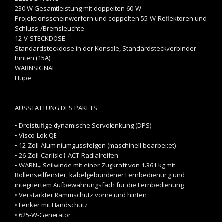
230 W Gesamtleistung mit doppelten 60-W-
Projektionsscheinwerfern und doppelten 55-W-Reflektoren und
Schluss-/Bremsleuchte
12-V-STECKDOSE
Standardsteckdose in der Konsole, Standardsteckverbinder
hinten (15A)
WARNSIGNAL
Hupe
AUSSTATTUNG DES PAKETS
• Dreistufige dynamische Servolenkung (DPS)
• Visco-Lok QE
• 12-Zoll-Aluminiumgussfelgen (maschinell bearbeitet)
• 26-Zoll-Carlisle‡ ACT-Radialreifen
• WARN‡-Seilwinde mit einer Zugkraft von 1.361 kg mit
Rollenseilfenster, kabelgebundener Fernbedienung und
integriertem Aufbewahrungsfach für die Fernbedienung
• Verstärkter Rammschutz vorne und hinten
• Lenker mit Handschutz
• 625-W-Generator