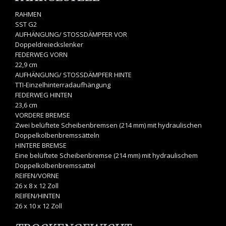
RAHMEN
SST G2
AUFHÄNGUNG/ STOSSDÄMPFER VOR
Doppeldreieckslenker
FEDERWEG VORN
22,9 cm
AUFHÄNGUNG/ STOSSDÄMPFER HINTE
TTI-Einzelhinterradaufhängung
FEDERWEG HINTEN
23,6 cm
VORDERE BREMSE
Zwei belüftete Scheibenbremsen (214 mm) mit hydraulischen
Doppelkolbenbremssätteln
HINTERE BREMSE
Eine belüftete Scheibenbremse (214 mm) mit hydraulischem
Doppelkolbenbremssattel
REIFEN/VORNE
26 x 8 x 12 Zoll
REIFEN/HINTEN
26 x 10 x 12 Zoll