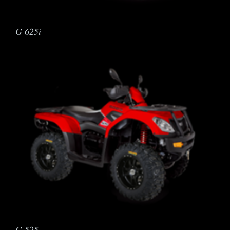
G 625i
G 525