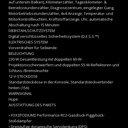
auf unterem Balken), Kilometerzähler, Tageskilometer- &
Betriebsstundenzähler, Diagnosezentrum, eingelegter Gang,
Motorbetriebsstundenzähler, 4x4-Anzeige, Temperatur- und
Motorkontrollleuchten, Kraftstoffanzeige, Uhr, automatische
Abschaltung nach 15 Minuten
DIEBSTAHLSCHUTZSYSTEM
Digital verschlüsseltes Sicherheitssystem (D.E.S.S.™)
ELEKTRISCHES SYSTEM
Vorverdrahtet für Seilwinde
BELEUCHTUNG
230 W Gesamtleistung mit doppelten 60-W-
Projektionsscheinwerfern und doppelten 55-W-Reflektoren und
Schluss-/Bremsleuchte
12-V-STECKDOSE
Standardsteckdose in der Konsole, Standardsteckverbinder
hinten (15A)
WARNSIGNAL
Hupe
AUSSTATTUNG DES PAKETS
• FOX‡PODIUM‡ Performance RC2-Gasdruck-Piggyback-
Stoßdämpfer
• Dreistufige dynamische Servolenkung (DPS)