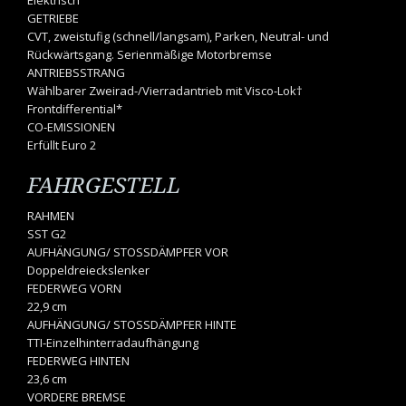
GETRIEBE
CVT, zweistufig (schnell/langsam), Parken, Neutral- und
Rückwärtsgang. Serienmäßige Motorbremse
ANTRIEBSSTRANG
Wählbarer Zweirad-/Vierradantrieb mit Visco-Lok†
Frontdifferential*
CO-EMISSIONEN
Erfüllt Euro 2
FAHRGESTELL
RAHMEN
SST G2
AUFHÄNGUNG/ STOSSDÄMPFER VOR
Doppeldreieckslenker
FEDERWEG VORN
22,9 cm
AUFHÄNGUNG/ STOSSDÄMPFER HINTE
TTI-Einzelhinterradaufhängung
FEDERWEG HINTEN
23,6 cm
VORDERE BREMSE