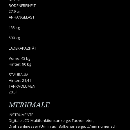
BODENFREIHEIT
27,9 cm
ANHÄNGELAST
135 kg
590 kg
LADEKAPAZITÄT
Vorne: 45 kg
Hinten: 90 kg
STAURAUM
Hinten: 21,4 l
TANKVOLUMEN
20,5 l
MERKMALE
INSTRUMENTE
Digitale LCD-Multifunktionsanzeige: Tachometer,
Drehzahlmesser (U/min auf Balkenanzeige, U/min numerisch