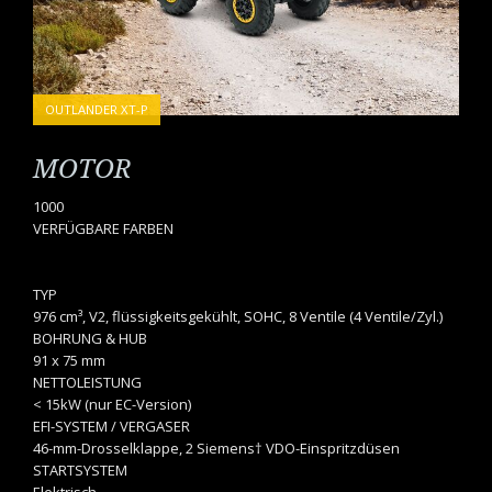
OUTLANDER XT-P
MOTOR
1000
VERFÜGBARE FARBEN
TYP
976 cm³, V2, flüssigkeitsgekühlt, SOHC, 8 Ventile (4 Ventile/Zyl.)
BOHRUNG & HUB
91 x 75 mm
NETTOLEISTUNG
< 15kW (nur EC-Version)
EFI-SYSTEM / VERGASER
46-mm-Drosselklappe, 2 Siemens† VDO-Einspritzdüsen
STARTSYSTEM
Elektrisch