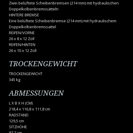
Zwei belüftete Scheibenbremsen (214 mm) mit hydraulischen
Doppelkolbenbremssätteln
HINTERE BREMSE
Eine belüftete Scheibenbremse (214 mm) mit hydraulischem
Doppelkolbenbremssattel
REIFEN/VORNE
26 x 8 x 12 Zoll
REIFEN/HINTEN
26 x 10 x 12 Zoll
TROCKENGEWICHT
TROCKENGEWICHT
345 kg
ABMESSUNGEN
L X B X H (CM)
218,4 x 116,8 x 111,8 cm
RADSTAND
129,5 cm
SITZHÖHE
87,7 cm