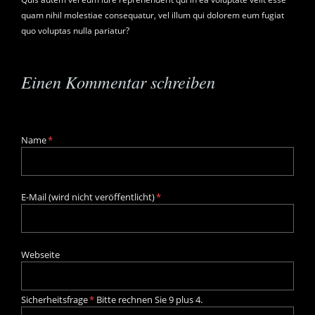
quam nihil molestiae consequatur, vel illum qui dolorem eum fugiat
quo voluptas nulla pariatur?
Einen Kommentar schreiben
Pflichtfeld
Name
*
Pflichtfeld
E-Mail (wird nicht veröffentlicht)
*
Webseite
Pflichtfeld
Bitte
Sicherheitsfrage
*
Bitte rechnen Sie 9 plus 4.
rechnen