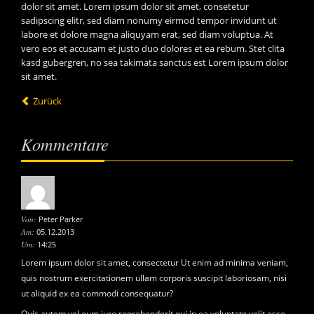
dolor sit amet. Lorem ipsum dolor sit amet, consetetur
sadipscing elitr, sed diam nonumy eirmod tempor invidunt ut
labore et dolore magna aliquyam erat, sed diam voluptua. At
vero eos et accusam et justo duo dolores et ea rebum. Stet clita
kasd gubergren, no sea takimata sanctus est Lorem ipsum dolor
sit amet.
Zurück
Kommentare
Von:
Peter Parker
Am:
05.12.2013
Um:
14:25
Lorem ipsum dolor sit amet, consectetur Ut enim ad minima veniam,
quis nostrum exercitationem ullam corporis suscipit laboriosam, nisi
ut aliquid ex ea commodi consequatur?
Quis autem vel eum iure reprehenderit qui in ea voluptate velit esse