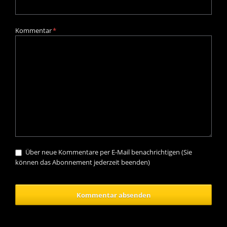
Sie
9
plus
Pflichtfeld
Kommentar
*
4.
Über neue Kommentare per E-Mail benachrichtigen (Sie
können das Abonnement jederzeit beenden)
Kommentar absenden